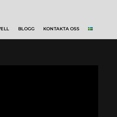
WELL
BLOGG
KONTAKTA OSS