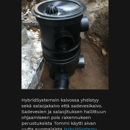
HybridSystemsin kaivossa yhdistyy
sekä salaojakaivo että sadevesikaivo.
Sadevesien ja salaojituksen hallittuun
ohjaamiseen pois rakennuksen
perustuksista Tommi käytti aivan
uutta suomalaista
HybridSystem
-