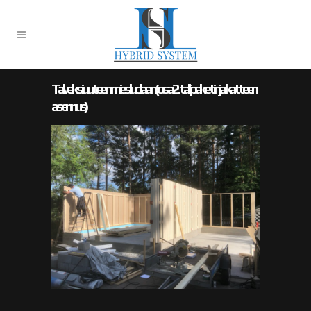
Talveksi uuteen miesluolaan (osa 2. tallipaketin ja katteen
asennus)