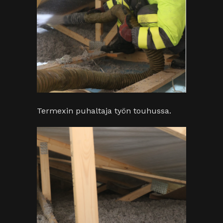
Selluvillaa puhallettiin tasaisesti noin
40 centin paksuudelta.
Automaattinen nosto-ovi on
nykypäivää
Kymppitallien pakettiin kuuluu
käsikäyttöinen Turnerin nosto-ovi,
mutta Tommi halusi
automaattinostajan, jonka asennuksen
teki Turnerin asentaja. Nyt ovi nousee
näppärästi kauko-ohjaimen nappia