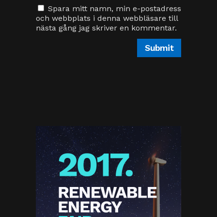
Proin gravida nibh vel velit auctor
aliquet. Aenean sollicitudin, lorem
quis bibendum
Kategorier
OKATEGORISERAD