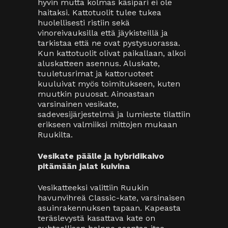
hyvin mutta kolmas käsipari ei ole
haitaksi. Kattotuolit tulee tukea
huolellisesti ristiin sekä
vinoreivauksilla että jäykisteillä ja
tarkistaa että ne ovat pystysuorassa.
Kun kattotuolit olivat paikallaan, alkoi
aluskatteen asennus. Aluskate,
tuuletusrimat ja kattoruoteet
kuuluivat myös toimitukseen, kuten
muutkin puuosat. Ainoastaan
varsinainen vesikate,
sadevesijärjestelmä ja lumieste tilattiin
erikseen valmiiksi mittojen mukaan
Ruukilta.
Vesikate päälle ja hybridikaivo
pitämään jalat kuivina
Vesikatteeksi valittiin Ruukin
havunvihreä Classic-kate, varsinaisen
asuinrakennuksen tapaan. Kapeasta
teräslevystä kasattava kate on