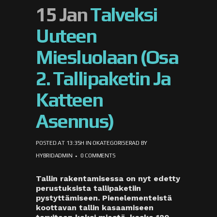
15 Jan
Talveksi
Uuteen
Miesluolaan (osa
2. Tallipaketin Ja
Katteen
Asennus)
POSTED AT 13:35H
IN
OKATEGORISERAD
BY
HYBRIDADMIN
0 COMMENTS
Tallin rakentamisessa on nyt edetty
perustuksista tallipaketiin
pystyttämiseen. Pienelementeistä
koottavan tallin kasaamiseen