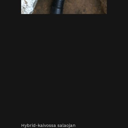
Hybrid-kaivossa salaojan
tarkistusaukko on sadevesikaivon
keskellä. Eristetty luukku aukeaa
kiertämällä kantta.