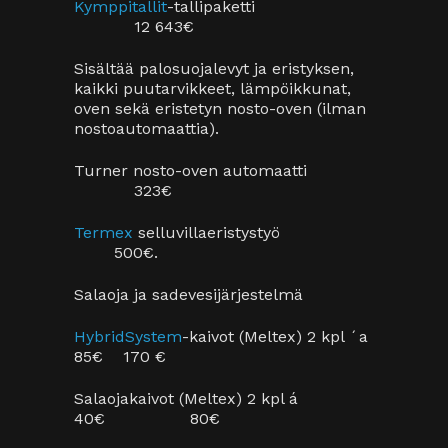
SHARE
PRINT PAGE
0
LIKES
Post A Comment