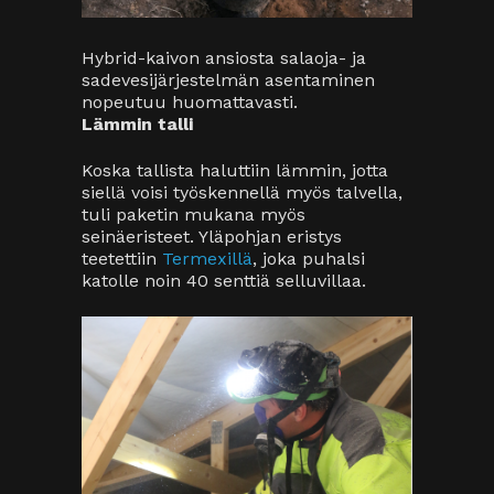
Termexin puhaltaja työn touhussa.