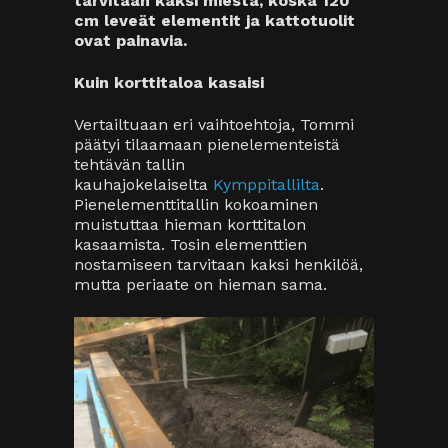
tarvitaan kaksi miestä, koska 120
cm leveät elementit ja kattotuolit
ovat painavia.
Kuin korttitaloa kasaisi
Vertailtuaan eri vaihtoehtoja, Tommi
päätyi tilaamaan pienelementeistä
tehtävän tallin
kauhajokelaiselta
Kymppitallilta
.
Pienelementtitallin kokoaminen
muistuttaa hieman korttitalon
kasaamista. Tosin elementtien
nostamiseen tarvitaan kaksi henkilöä,
mutta periaate on hieman sama.