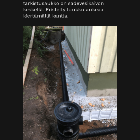
Hybrid-kaivon ansiosta salaoja- ja
sadevesijärjestelmän asentaminen
nopeutuu huomattavasti.
Lämmin talli
Koska tallista haluttiin lämmin, jotta
siellä voisi työskennellä myös talvella,
tuli paketin mukana myös
seinäeristeet. Yläpohjan eristys
teetettiin
Termexillä
, joka puhalsi
katolle noin 40 senttiä selluvillaa.