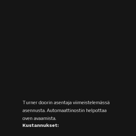
500€.
Salaoja ja sadevesijärjestelmä
HybridSystem
-kaivot (Meltex) 2 kpl ´a
85€ 170 €
Salaojakaivot (Meltex) 2 kpl á
40€ 80€
Putket (Meltex) 6 kpl á 12€
72 €
Ruukki Classic-kate (sis lumiesteet ja
rännit) 3 000 €
Yhteensä n. 16 700€