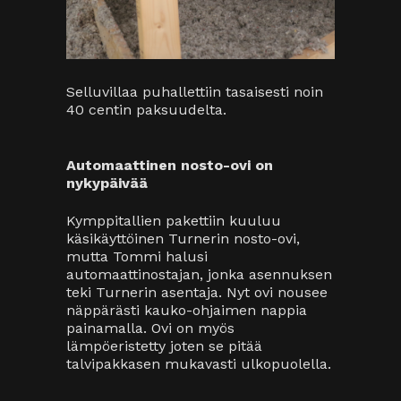
painamalla. Ovi on myös
lämpöeristetty joten se pitää
talvipakkasen mukavasti ulkopuolella.
Turner doorin asentaja viimeistelemässä
asennusta. Automaattinostin helpottaa
oven avaamista.
Kustannukset:
Kymppitallit
-tallipaketti
12 643€
Sisältää palosuojalevyt ja eristyksen,
kaikki puutarvikkeet, lämpöikkunat,
oven sekä eristetyn nosto-oven (ilman
nostoautomaattia).
Turner nosto-oven automaatti
323€
Termex
selluvillaeristystyö