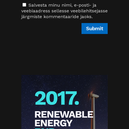
Proin gravida nibh vel velit auctor
aliquet. Aenean sollicitudin, lorem
quis bibendum
Kategooriad
KATEGORISEERIMATA