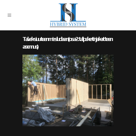
Talveksi uuteen miesluolaan (osa 2. tallipaketin ja katteen
asennus)