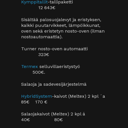
SHARE
PRINT PAGE
0
LIKES
Post A Comment