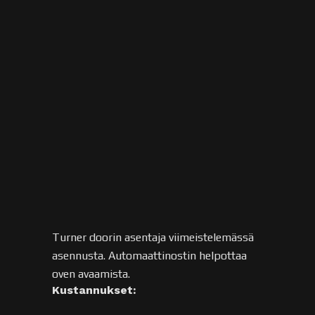
500€.
Salaoja ja sadevesijärjestelmä
HybridSystem
-kaivot (Meltex) 2 kpl ´a
85€ 170 €
Salaojakaivot (Meltex) 2 kpl á
40€ 80€
Putket (Meltex) 6 kpl á 12€
72 €
Ruukki Classic-kate (sis lumiesteet ja
rännit) 3 000 €
Yhteensä n. 16 700€