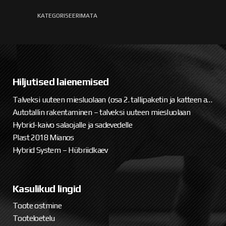
Hiljutised laienemised
Talveksi uuteen miesluolaan (osa 2. tallipaketin ja katteen asennus)
Autotallin rakentaminen – talveksi uuteen miesluolaan
Hybrid-kaivo salaojalle ja sadevedelle
Plast 2018 Mianos
Hybrid System – Hübriidkaev
Kasulikud lingid
Toote ostmine
Tooteloetelu