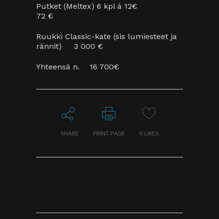
Salvesta minu nimi, e-posti- ja
veebiaadress sellesse veebilehitsejasse
järgmiste kommentaaride jaoks.