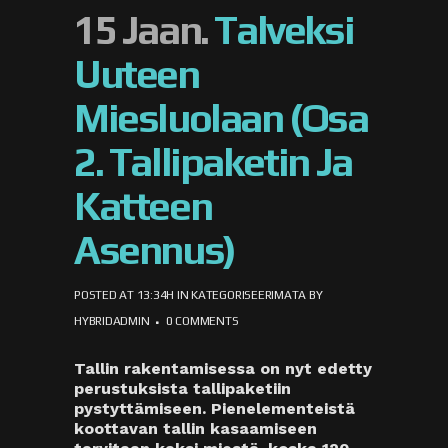
15 Jaan.
Talveksi
Uuteen
Miesluolaan (osa
2. Tallipaketin Ja
Katteen
Asennus)
POSTED AT 13:34H
IN
KATEGORISEERIMATA
BY
HYBRIDADMIN
0 COMMENTS
Tallin rakentamisessa on nyt edetty
perustuksista tallipaketiin
pystyttämiseen. Pienelementeistä
koottavan tallin kasaamiseen