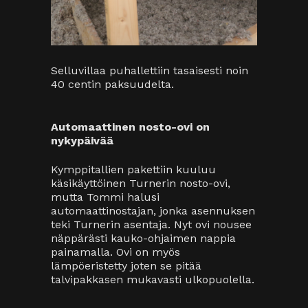
painamalla. Ovi on myös
lämpöeristetty joten se pitää
talvipakkasen mukavasti ulkopuolella.
Turner doorin asentaja viimeistelemässä
asennusta. Automaattinostin helpottaa
oven avaamista.
Kustannukset:
Kymppitallit
-tallipaketti
12 643€
Sisältää palosuojalevyt ja eristyksen,
kaikki puutarvikkeet, lämpöikkunat,
oven sekä eristetyn nosto-oven (ilman
nostoautomaattia).
Turner nosto-oven automaatti
323€
Termex
selluvillaeristystyö