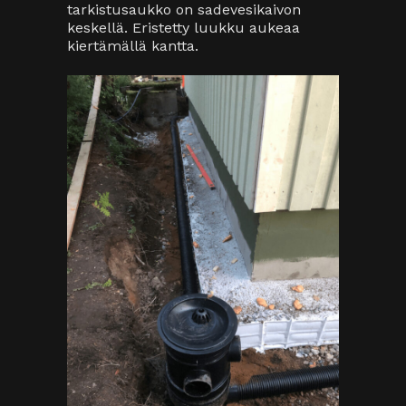
Hybrid-kaivon ansiosta salaoja- ja
sadevesijärjestelmän asentaminen
nopeutuu huomattavasti.
Lämmin talli
Koska tallista haluttiin lämmin, jotta
siellä voisi työskennellä myös talvella,
tuli paketin mukana myös
seinäeristeet. Yläpohjan eristys
teetettiin
Termexillä
, joka puhalsi
katolle noin 40 senttiä selluvillaa.