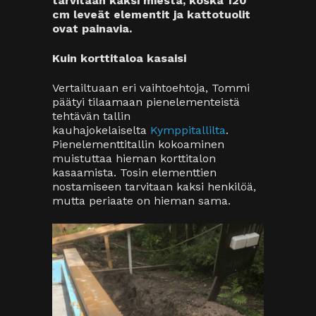
tarvitaan kaksi miestä, koska 120
cm leveät elementit ja kattotuolit
ovat painavia.
Kuin korttitaloa kasaisi
Vertailtuaan eri vaihtoehtoja, Tommi
päätyi tilaamaan pienelementeistä
tehtävän tallin
kauhajokelaiselta
Kymppitallilta
.
Pienelementtitallin kokoaminen
muistuttaa hieman korttitalon
kasaamista. Tosin elementtien
nostamiseen tarvitaan kaksi henkilöä,
mutta periaate on hieman sama.