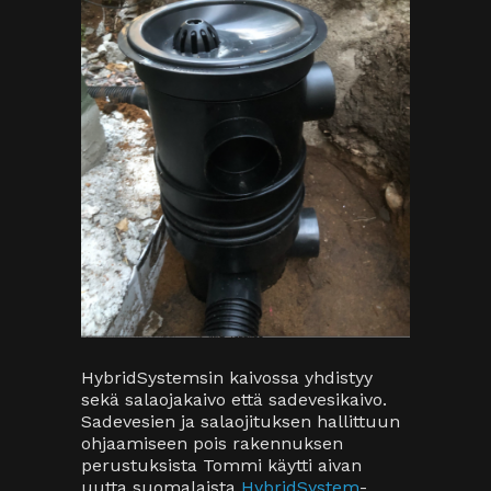
HybridSystemsin kaivossa yhdistyy
sekä salaojakaivo että sadevesikaivo.
Sadevesien ja salaojituksen hallittuun
ohjaamiseen pois rakennuksen
perustuksista Tommi käytti aivan
uutta suomalaista
HybridSystem
-