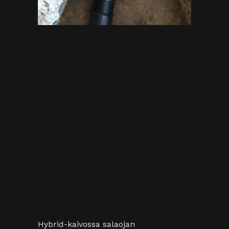
Hybrid-kaivossa salaojan
tarkistusaukko on sadevesikaivon
keskellä. Eristetty luukku aukeaa
kiertämällä kantta.