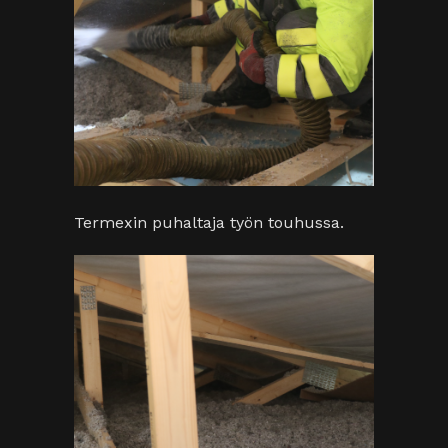
Selluvillaa puhallettiin tasaisesti noin
40 centin paksuudelta.
Automaattinen nosto-ovi on
nykypäivää
Kymppitallien pakettiin kuuluu
käsikäyttöinen Turnerin nosto-ovi,
mutta Tommi halusi
automaattinostajan, jonka asennuksen
teki Turnerin asentaja. Nyt ovi nousee
näppärästi kauko-ohjaimen nappia