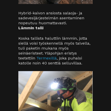
Termexin puhaltaja työn touhussa.