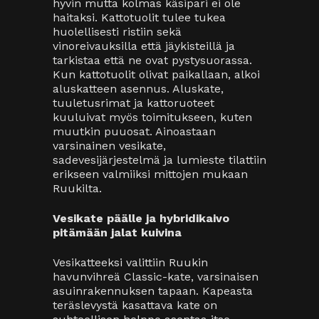
hyvin mutta kolmas käsipari ei ole
haitaksi. Kattotuolit tulee tukea
huolellisesti ristiin sekä
vinoreivauksilla että jäykisteillä ja
tarkistaa että ne ovat pystysuorassa.
Kun kattotuolit olivat paikallaan, alkoi
aluskatteen asennus. Aluskate,
tuuletusrimat ja kattoruoteet
kuuluivat myös toimitukseen, kuten
muutkin puuosat. Ainoastaan
varsinainen vesikate,
sadevesijärjestelmä ja lumieste tilattiin
erikseen valmiiksi mittojen mukaan
Ruukilta.
Vesikate päälle ja hybridikaivo
pitämään jalat kuivina
Vesikatteeksi valittiin Ruukin
havunvihreä Classic-kate, varsinaisen
asuinrakennuksen tapaan. Kapeasta
teräslevystä kasattava kate on