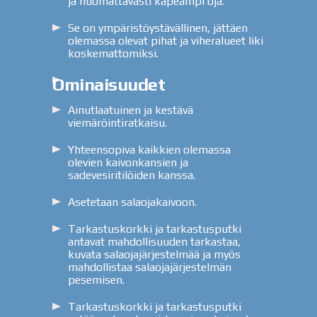
ja huomattavasti kapeampi oja.
Se on ympäristöystävällinen, jättäen
olemassa olevat pihat ja viheralueet liki
koskemattomiksi.
Ominaisuudet
Ainutlaatuinen ja kestävä
viemäröintiratkaisu.
Yhteensopiva kaikkien olemassa
olevien kaivonkansien ja
sadevesiritilöiden kanssa.
Asetetaan salaojakaivoon.
Tarkastuskorkki ja tarkastusputki
antavat mahdollisuuden tarkastaa,
kuvata salaojajärjestelmää ja myös
mahdollistaa salaojajärjestelmän
pesemisen.
Tarkastuskorkki ja tarkastusputki