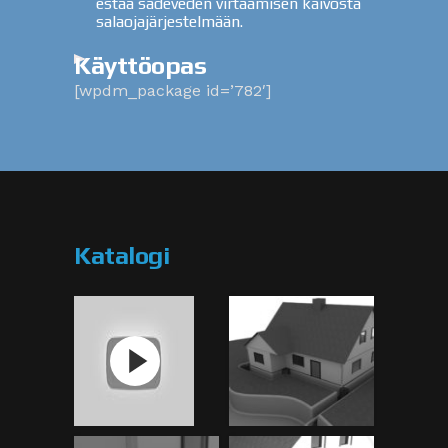
estää sadeveden virtaamisen kaivosta
salaojajärjestelmään.
Käyttöopas
[wpdm_package id=’782′]
Katalogi