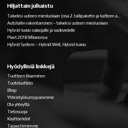
Hiljattain julkaistu
Talveksi uuteen miesluolaan (osa 2. tallipaketin ja katteen asennus)
Autotallin rakentaminen – talveksi uuteen miesluolaan
Hybrid-kaivo salaojalle ja sadevedelle
Plast 2018 Milanossa
Hybrid System – Hybrid Well, Hybrid-kaivo
Hyödyllisiä linkkejä
Tuotteen tilaaminen
Tuoteluettelo
Blogi
Yhteistyökumppanimme
Ota yhteyttä
Tietosuoja
Käyttöehdot
Tapaa tiimimme