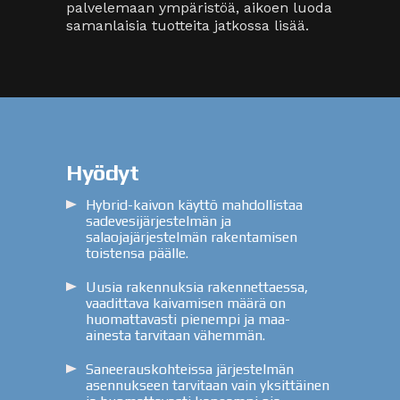
palvelemaan ympäristöä, aikoen luoda
samanlaisia tuotteita jatkossa lisää.
Hyödyt
Hybrid-kaivon käyttö mahdollistaa
sadevesijärjestelmän ja
salaojajärjestelmän rakentamisen
toistensa päälle.
Uusia rakennuksia rakennettaessa,
vaadittava kaivamisen määrä on
huomattavasti pienempi ja maa-
ainesta tarvitaan vähemmän.
Saneerauskohteissa järjestelmän
asennukseen tarvitaan vain yksittäinen