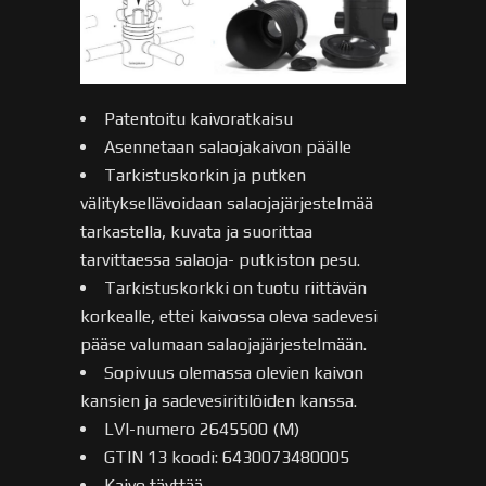
Patentoitu kaivoratkaisu
Asennetaan salaojakaivon päälle
Tarkistuskorkin ja putken
välityksellävoidaan salaojajärjestelmää
tarkastella, kuvata ja suorittaa
tarvittaessa salaoja- putkiston pesu.
Tarkistuskorkki on tuotu riittävän
korkealle, ettei kaivossa oleva sadevesi
pääse valumaan salaojajärjestelmään.
Sopivuus olemassa olevien kaivon
kansien ja sadevesiritilöiden kanssa.
LVI-numero 2645500 (M)
GTIN 13 koodi: 6430073480005
Kaivo täyttää