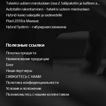
Talveksi uuteen miesluolaan (osa 2. tallipaketin ja katteen asennus)
Autotallin rakentaminen – talveksi uuteen miesluolaan
Hybrid-kaivo salaojalle ja sadevedelle
Plast 2018 в Милане
Hybrid System – гибридная скважина
Полезные ссылки
Покупка продукта
Наименование продукции
Блог
Наши партнеры
СВЯЖИТЕСЬ С НАМИ
Политика конфиденциальности
Условия и положения
Познакомьтесь с нашим коллективом