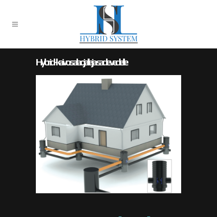
Hybrid-kaivo salaojalle ja sadevedelle