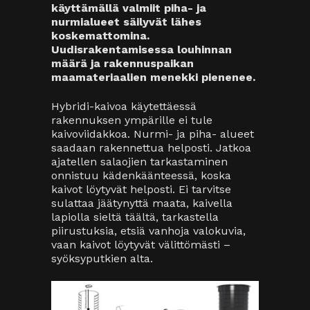
käyttämällä valmiit piha- ja
nurmialueet säilyvät lähes
koskemattomina.
Uudisrakentamisessa louhinnan
määrä ja rakennuspaikan
maamateriaalien menekki pienenee.
Hybridi-kaivoa käytettäessä
rakennuksen ympärille ei tule
kaivoviidakkoa. Nurmi- ja piha- alueet
saadaan rakennettua helposti. Jatkoa
ajatellen salaojien tarkastaminen
onnistuu kädenkäänteessä, koska
kaivot löytyvät helposti. Ei tarvitse
sulattaa jäätynyttä maata, kaivella
lapiolla sieltä täältä, tarkastella
piirustuksia, etsiä vanhoja valokuvia,
vaan kaivot löytyvät välittömästi –
syöksyputkien alta.