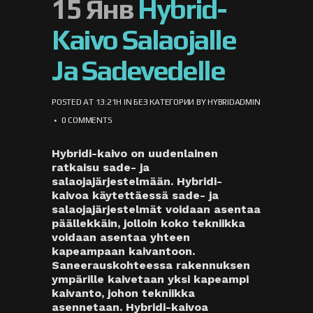
15 Янв
Hybrid-
Kaivo Salaojalle
Ja Sadevedelle
POSTED AT 13:21H
IN
БЕЗ КАТЕГОРИИ
BY
HYBRIDADMIN
0 COMMENTS
Hybridi-kaivo on uudenlainen
ratkaisu sade- ja
salaojajärjestelmään. Hybridi-
kaivoa käytettäessä sade- ja
salaojajärjestelmät voidaan asentaa
päällekkäin, jolloin koko tekniikka
voidaan asentaa yhteen
kapeampaan kaivantoon.
Saneerauskohteessa rakennuksen
ympärille kaivetaan yksi kapeampi
kaivanto, johon tekniikka
asennetaan. Hybridi-kaivoa